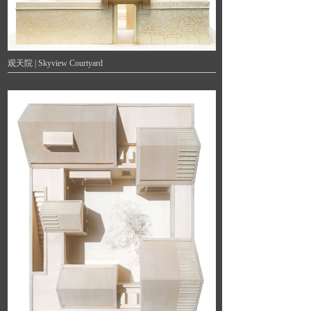
观天院 | Skyview Courtyard