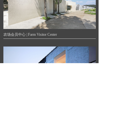
农场会员中心 | Farm Visitor Center
BWAO Space
室内 |
Interior