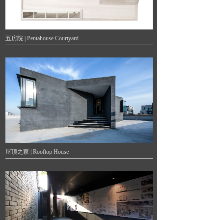
五房院 | Pentahouse Courtyard
屋顶之家 | Rooftop House