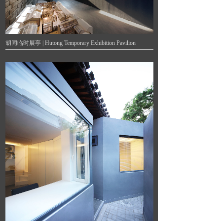
胡同临时展亭 | Hutong Temporary Exhibition Pavilion